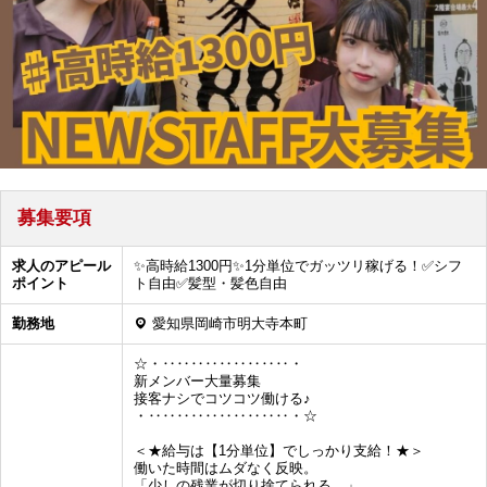
募集要項
求人のアピール
✨高時給1300円✨1分単位でガッツリ稼げる！✅️シフ
ポイント
ト自由✅️髪型・髪色自由
勤務地
愛知県岡崎市明大寺本町
☆・‥‥‥‥‥‥‥‥‥・
新メンバー大量募集
接客ナシでコツコツ働ける♪
・‥‥‥‥‥‥‥‥‥‥・☆
＜★給与は【1分単位】でしっかり支給！★＞
働いた時間はムダなく反映。
「少しの残業が切り捨てられる…」