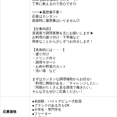
丁寧に教えるので安心です◎
━━★履歴書不要！
応募はカンタン♪
面接時に履歴書はいりません◎
【仕事内容】
居酒屋で調理業務を主にお願いします★
お料理の盛り付け・下準備など
簡単なことから少しずつお任せします！
【具体的には・・・】
・盛り付け
・ドリンク作り
・調理サポート
・お肉や野菜のカット
・洗い場 など
まずはカンタンな調理補助からお任せ♪
「料理に興味がある」「チャレンジしたい」
「同期がたくさん居る環境で働きたい」
そんな方もぜひご応募ください！
●未経験、バイトデビュー大歓迎
●ブランクのある方もOK
●大学生・専門学生
応募資格
●フリーター