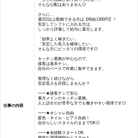
そんな心配はありません◎
さらに…
週3日以上勤務できる方は【時給1300円】！
安定してシフトに入れる方は、
しっかり評価して給与に還元します。
「効率よく稼ぎたい」
「安定した収入を確保したい」
そんな方にピッタリの環境です◎
キッチン業務が中心なので、
接客は基本ナシ。
自分のペースで作業に集中できます。
無理なく続けながら、
安定収入を目指しませんか？
━━★接客ナシで安心
裏方メインのキッチン業務。
人と話すのが苦手な方でも働きやすい環境です◎
仕事の内容
━━★オシャレ自由
髪色・ネイル・ピアス自由！
自分らしいスタイルのままでOK◎
━━★未経験スタートOK
簡単な調理補助からスタート。