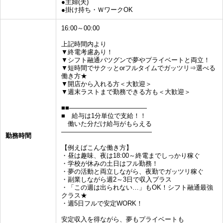
●主婦(夫)
●掛け持ち・ＷワークOK
16:00～00:00
上記時間内より
▼終電考慮あり！
▼シフト融通バツグンで夢やプライベートと両立！
▼短時間でサクッとorフルタイムでガッツリ⇒選べる
働き方★
▼開店から入れる方＜大歓迎＞
▼週末ラストまで勤務できる方も＜大歓迎＞
■■――――――――――――
■ 給与は1分単位で支給！！
働いた分だけ給与がもらえる
――――――――――――――
勤務時間
【例えばこんな働き方】
・昼は趣味、夜は18:00～終電までしっかり稼ぐ
・学校が休みの土日はフル勤務！
・夢の活動と両立しながら、夜勤でガッツリ稼ぐ
・副業しながら週2～3日で収入プラス
・「この週は出られない…」もOK！シフト融通最強
クラス★
・週5日フルで安定WORK！
安定収入を得ながら、夢もプライベートも