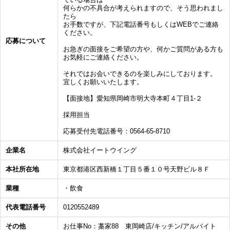
何らかの不具合が考えられますので、そう思われまし
たら
お手数ですが、下記電話番号もしくはWEBでご連絡
ください。
応募について
お急ぎの面接をご希望の方や、何かご質問がある方も
お気軽にご連絡ください。
それではお会いできるのを楽しみにしております。
宜しくお願いいたします。
【面接地】愛知県岡崎市明大寺本町４丁目1‐２
採用担当
応募受付先電話番号：0564-65-8710
企業名
株式会社イートウイング
本社所在地
東京都港区西新橋１丁目５番１０号天野ビル８Ｆ
業種
・飲食
代表電話番号
0120552489
その他
お仕事No：藁家88 東岡崎店/キッチン/アルバイト