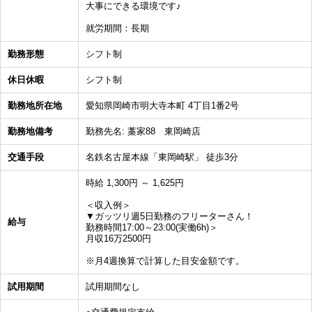
大事にできる環境です♪
就労期間：長期
勤務形態
シフト制
休日休暇
シフト制
勤務地所在地
愛知県岡崎市明大寺本町 4丁目1番2号
勤務地備考
勤務先名: 藁家88 東岡崎店
交通手段
名鉄名古屋本線「東岡崎駅」 徒歩3分
時給 1,300円 ～ 1,625円
＜収入例＞
▼ガッツリ週5日勤務のフリーターさん！
給与
勤務時間17:00～23:00(実働6h)＞
月収16万2500円
※月4週換算で計算した目安金額です。
試用期間
試用期間なし