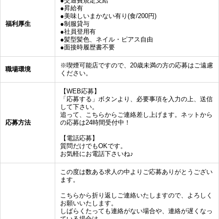
●交通費規定支給
●昇給有
●美味しいまかない有り(食/200円)
福利厚生
●制服貸与
●社員登用有
●髪型髪色、ネイル・ピアス自由
●面接時履歴書不要
※喫煙可能店ですので、20歳未満の方の応募はご遠慮
職場環境
ください。
【WEB応募】
「応募する」ボタンより、必要事項を入力の上、送信
して下さい。
追って、こちらからご連絡差し上げます。ネットから
応募方法
の応募は24時間受付中！
【電話応募】
質問だけでもOKです。
お気軽にお電話下さいね♪
この度は数ある求人の中よりご応募ありがとうござい
ます。
こちらから折り返しご連絡いたしますので、よろしく
お願いいたします。
しばらくたっても連絡がない場合や、連絡が遅くなっ
ている場合は